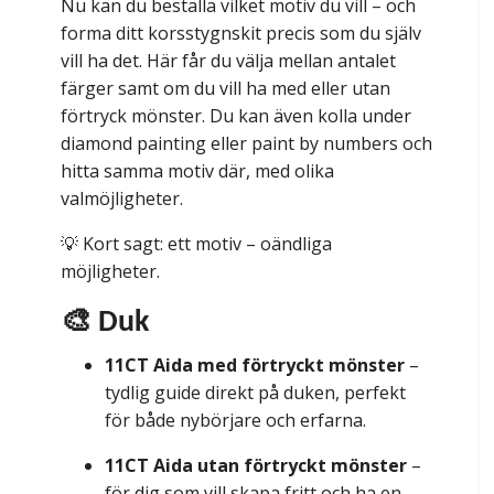
Nu kan du beställa vilket motiv du vill – och
forma ditt korsstygnskit precis som du själv
vill ha det. Här får du välja mellan antalet
färger samt om du vill ha med eller utan
förtryck mönster. Du kan även kolla under
diamond painting eller paint by numbers och
hitta samma motiv där, med olika
valmöjligheter.
💡 Kort sagt: ett motiv – oändliga
möjligheter.
🎨 Duk
11CT Aida med förtryckt mönster
–
tydlig guide direkt på duken, perfekt
för både nybörjare och erfarna.
11CT Aida utan förtryckt mönster
–
för dig som vill skapa fritt och ha en