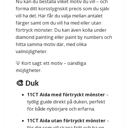
Nu kan du beställa vilket motiv du vill – och
forma ditt korsstygnskit precis som du själv
vill ha det. Här får du välja mellan antalet
färger samt om du vill ha med eller utan
förtryck mönster. Du kan även kolla under
diamond painting eller paint by numbers och
hitta samma motiv där, med olika
valmöjligheter.
💡 Kort sagt: ett motiv – oändliga
möjligheter.
🎨 Duk
11CT Aida med förtryckt mönster
–
tydlig guide direkt på duken, perfekt
för både nybörjare och erfarna.
11CT Aida utan förtryckt mönster
–
för dig som vill skapa fritt och ha en