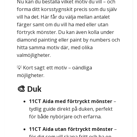
Nu kan du beställa vilket motiv du vill – och
forma ditt korsstygnskit precis som du själv
vill ha det. Här får du välja mellan antalet
färger samt om du vill ha med eller utan
förtryck mönster. Du kan även kolla under
diamond painting eller paint by numbers och
hitta samma motiv där, med olika
valmöjligheter.
💡 Kort sagt: ett motiv – oändliga
möjligheter.
🎨 Duk
11CT Aida med förtryckt mönster
–
tydlig guide direkt på duken, perfekt
för både nybörjare och erfarna.
11CT Aida utan förtryckt mönster
–
för dig som vill skapa fritt och ha en