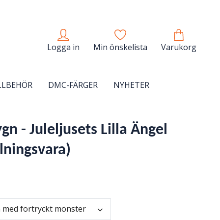
Logga in
Min önskelista
Varukorg
LLBEHÖR
DMC-FÄRGER
NYHETER
gn - Juleljusets Lilla Ängel
lningsvara)
 med förtryckt mönster