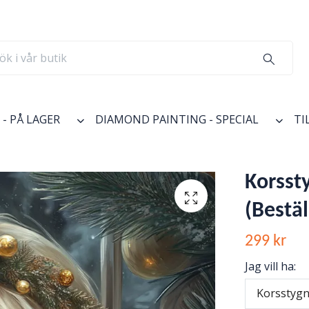
- PÅ LAGER
DIAMOND PAINTING - SPECIAL
TI
Korssty
(Bestäl
299 kr
Jag vill ha:
Korsstygn