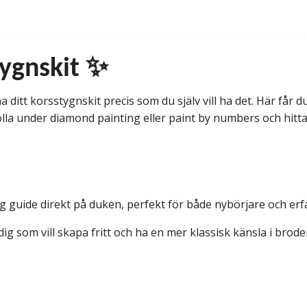
tygnskit ✨
a ditt korsstygnskit precis som du själv vill ha det. Här får d
lla under diamond painting eller paint by numbers och hitt
ig guide direkt på duken, perfekt för både nybörjare och erf
dig som vill skapa fritt och ha en mer klassisk känsla i broder