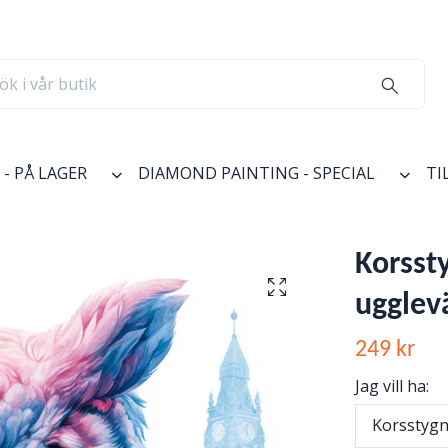
- PÅ LAGER
DIAMOND PAINTING - SPECIAL
TI
Korsst
ugglev
249 kr
Jag vill ha:
Korsstygn