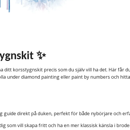
tygnskit ✨
a ditt korsstygnskit precis som du själv vill ha det. Här får d
lla under diamond painting eller paint by numbers och hitt
ig guide direkt på duken, perfekt för både nybörjare och erf
dig som vill skapa fritt och ha en mer klassisk känsla i broder