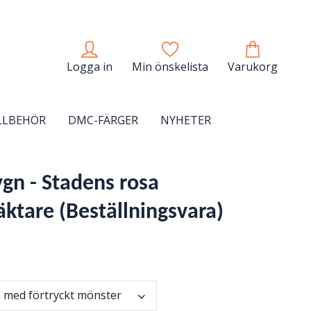
Logga in
Min önskelista
Varukorg
LLBEHÖR
DMC-FÄRGER
NYHETER
ygn - Stadens rosa
äktare (Beställningsvara)
 med förtryckt mönster