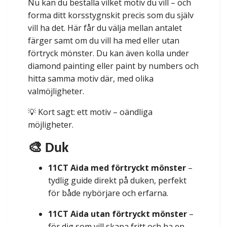
Nu kan du beställa vilket motiv du vill – och
forma ditt korsstygnskit precis som du själv
vill ha det. Här får du välja mellan antalet
färger samt om du vill ha med eller utan
förtryck mönster. Du kan även kolla under
diamond painting eller paint by numbers och
hitta samma motiv där, med olika
valmöjligheter.
💡 Kort sagt: ett motiv – oändliga
möjligheter.
🎨 Duk
11CT Aida med förtryckt mönster
–
tydlig guide direkt på duken, perfekt
för både nybörjare och erfarna.
11CT Aida utan förtryckt mönster
–
för dig som vill skapa fritt och ha en