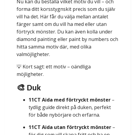
Nu kan du beställa vilket motiv du vill – och
forma ditt korsstygnskit precis som du själv
vill ha det. Här får du välja mellan antalet
färger samt om du vill ha med eller utan
förtryck mönster. Du kan även kolla under
diamond painting eller paint by numbers och
hitta samma motiv där, med olika
valmöjligheter.
💡 Kort sagt: ett motiv – oändliga
möjligheter.
🎨 Duk
11CT Aida med förtryckt mönster
–
tydlig guide direkt på duken, perfekt
för både nybörjare och erfarna.
11CT Aida utan förtryckt mönster
–
för dig som vill skapa fritt och ha en