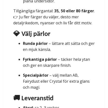
plana undersidor.
Tillgängliga färgantal:
35, 50 eller 80 färger
.
👉 Ju fler färger du väljer, desto mer
detaljrikedom, nyanser och liv får ditt motiv.
💎 Välj pärlor
Runda pärlor
– lättare att sätta och ger
en mjuk känsla.
Fyrkantiga pärlor
– täcker hela ytan
och ger en skarpare finish.
Specialpärlor
– välj mellan AB,
Fairydust eller Crystal för extra glans
och magi.
🚚 Leveranstid
Akryl
: ca 2–3 veckor.