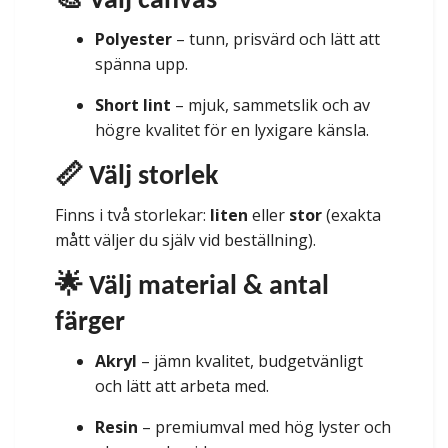
🎨 Välj canvas
Polyester
– tunn, prisvärd och lätt att
spänna upp.
Short lint
– mjuk, sammetslik och av
högre kvalitet för en lyxigare känsla.
📏 Välj storlek
Finns i två storlekar:
liten
eller
stor
(exakta
mått väljer du själv vid beställning).
🌟 Välj material & antal
färger
Akryl
– jämn kvalitet, budgetvänligt
och lätt att arbeta med.
Resin
– premiumval med hög lyster och