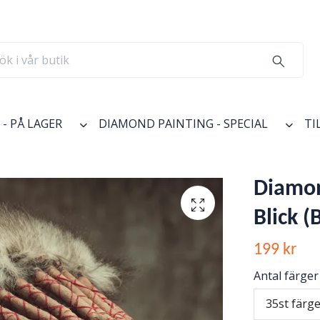
- PÅ LAGER
DIAMOND PAINTING - SPECIAL
TI
Diamon
Blick (
199 kr
Antal färger
35st färg