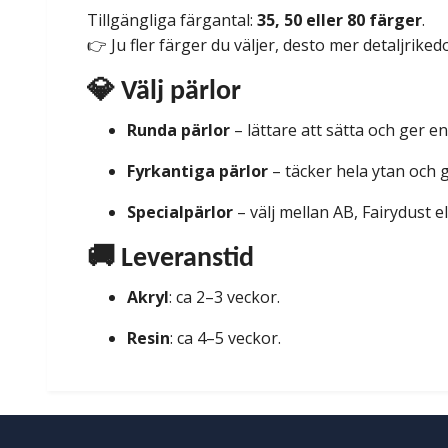
Tillgängliga färgantal:
35, 50 eller 80 färger
.
👉 Ju fler färger du väljer, desto mer detaljriked
💎 Välj pärlor
Runda pärlor
– lättare att sätta och ger e
Fyrkantiga pärlor
– täcker hela ytan och g
Specialpärlor
– välj mellan AB, Fairydust e
🚚 Leveranstid
Akryl
: ca 2–3 veckor.
Resin
: ca 4–5 veckor.