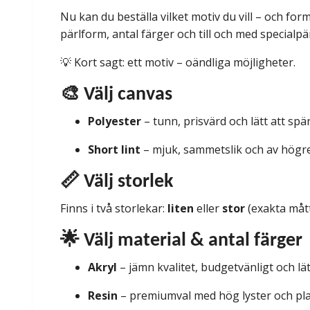
Nu kan du beställa vilket motiv du vill – och forma
pärlform, antal färger och till och med specialpä
💡 Kort sagt: ett motiv – oändliga möjligheter.
🎨 Välj canvas
Polyester
– tunn, prisvärd och lätt att sp
Short lint
– mjuk, sammetslik och av högre 
📏 Välj storlek
Finns i två storlekar:
liten
eller
stor
(exakta mått 
🌟 Välj material & antal färger
Akryl
– jämn kvalitet, budgetvänligt och lä
Resin
– premiumval med hög lyster och pla