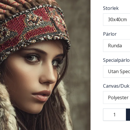
Storlek
30x40cm
Pärlor
Runda
Specialpärlo
Utan Spec
Canvas/Duk
Polyester 