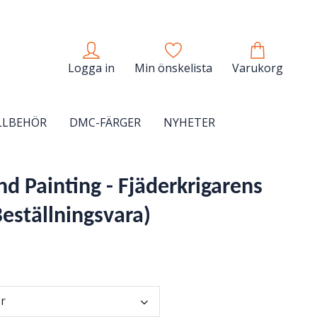
Logga in
Min önskelista
Varukorg
LLBEHÖR
DMC-FÄRGER
NYHETER
d Painting - Fjäderkrigarens
Beställningsvara)
er