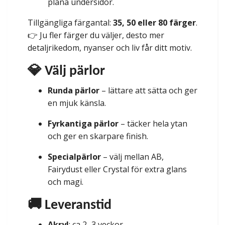
plana undersidor.
Tillgängliga färgantal:
35, 50 eller 80 färger
.
👉 Ju fler färger du väljer, desto mer
detaljrikedom, nyanser och liv får ditt motiv.
💎 Välj pärlor
Runda pärlor
– lättare att sätta och ger
en mjuk känsla.
Fyrkantiga pärlor
– täcker hela ytan
och ger en skarpare finish.
Specialpärlor
– välj mellan AB,
Fairydust eller Crystal för extra glans
och magi.
🚚 Leveranstid
Akryl
: ca 2–3 veckor.