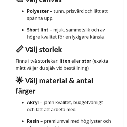
🎨 Välj canvas
Polyester
– tunn, prisvärd och lätt att
spänna upp.
Short lint
– mjuk, sammetslik och av
högre kvalitet för en lyxigare känsla.
📏 Välj storlek
Finns i två storlekar:
liten
eller
stor
(exakta
mått väljer du själv vid beställning).
🌟 Välj material & antal
färger
Akryl
– jämn kvalitet, budgetvänligt
och lätt att arbeta med.
Resin
– premiumval med hög lyster och