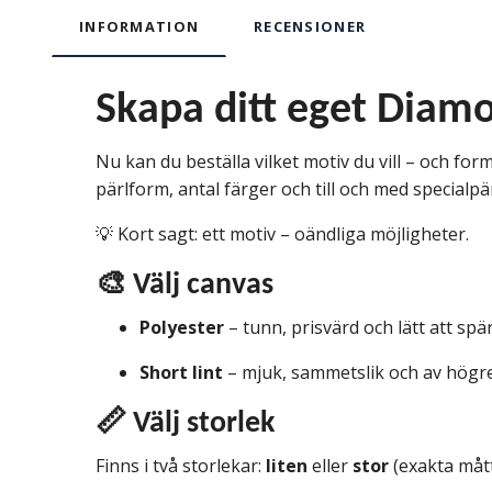
INFORMATION
RECENSIONER
Skapa ditt eget Diamo
Nu kan du beställa vilket motiv du vill – och forma
pärlform, antal färger och till och med specialpä
💡 Kort sagt: ett motiv – oändliga möjligheter.
🎨 Välj canvas
Polyester
– tunn, prisvärd och lätt att sp
Short lint
– mjuk, sammetslik och av högre 
📏 Välj storlek
Finns i två storlekar:
liten
eller
stor
(exakta mått 