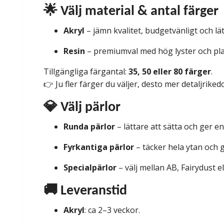
🌟 Välj material & antal färger
Akryl
– jämn kvalitet, budgetvänligt och lä
Resin
– premiumval med hög lyster och pla
Tillgängliga färgantal:
35, 50 eller 80 färger
.
👉 Ju fler färger du väljer, desto mer detaljriked
💎 Välj pärlor
Runda pärlor
– lättare att sätta och ger e
Fyrkantiga pärlor
– täcker hela ytan och g
Specialpärlor
– välj mellan AB, Fairydust e
🚚 Leveranstid
Akryl
: ca 2–3 veckor.