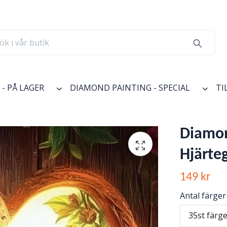
- PÅ LAGER
DIAMOND PAINTING - SPECIAL
TI
Diamon
Hjärteg
149 kr
Antal färger
35st färg