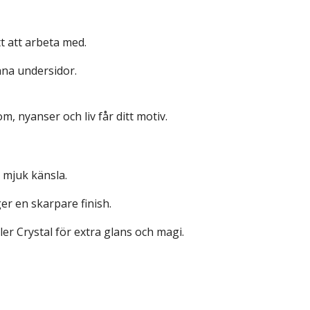
tt att arbeta med.
na undersidor.
om, nyanser och liv får ditt motiv.
n mjuk känsla.
er en skarpare finish.
ller Crystal för extra glans och magi.