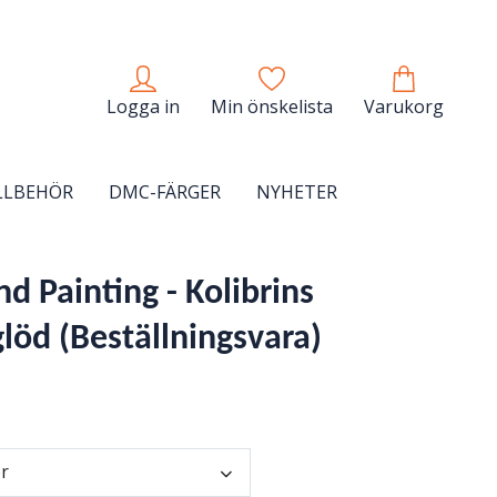
Logga in
Min önskelista
Varukorg
LLBEHÖR
DMC-FÄRGER
NYHETER
d Painting - Kolibrins
löd (Beställningsvara)
er