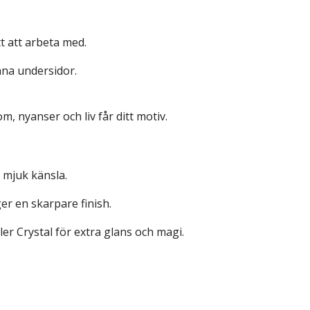
tt att arbeta med.
na undersidor.
om, nyanser och liv får ditt motiv.
n mjuk känsla.
er en skarpare finish.
ller Crystal för extra glans och magi.