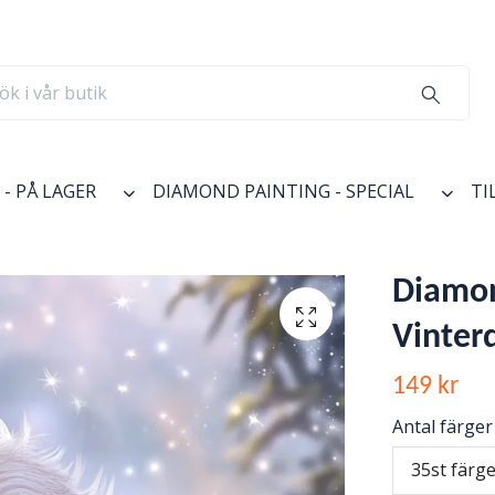
- PÅ LAGER
DIAMOND PAINTING - SPECIAL
TI
Diamon
Vinter
149 kr
Antal färger
35st färg