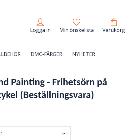
Logga in
Min önskelista
Varukorg
LLBEHÖR
DMC-FÄRGER
NYHETER
d Painting - Frihetsörn på
ykel (Beställningsvara)
er