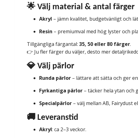
🌟 Välj material & antal färger
Akryl
– jämn kvalitet, budgetvänligt och lä
Resin
– premiumval med hög lyster och pla
Tillgängliga färgantal:
35, 50 eller 80 färger
.
👉 Ju fler färger du väljer, desto mer detaljriked
💎 Välj pärlor
Runda pärlor
– lättare att sätta och ger e
Fyrkantiga pärlor
– täcker hela ytan och g
Specialpärlor
– välj mellan AB, Fairydust e
🚚 Leveranstid
Akryl
: ca 2–3 veckor.