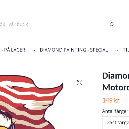
- PÅ LAGER
DIAMOND PAINTING - SPECIAL
TI
Diamon
Motorc
149 kr
Antal färger
35st färg