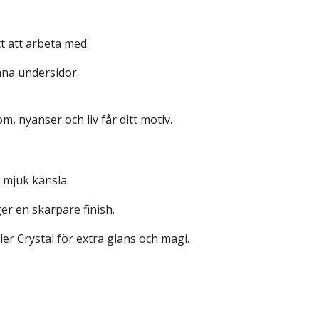
tt att arbeta med.
na undersidor.
om, nyanser och liv får ditt motiv.
n mjuk känsla.
er en skarpare finish.
ller Crystal för extra glans och magi.