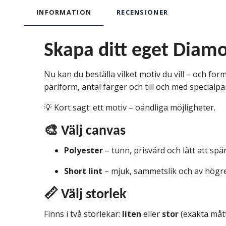
INFORMATION
RECENSIONER
Skapa ditt eget Diamo
Nu kan du beställa vilket motiv du vill – och forma
pärlform, antal färger och till och med specialpä
💡 Kort sagt: ett motiv – oändliga möjligheter.
🎨 Välj canvas
Polyester
– tunn, prisvärd och lätt att sp
Short lint
– mjuk, sammetslik och av högre 
📏 Välj storlek
Finns i två storlekar:
liten
eller
stor
(exakta mått 