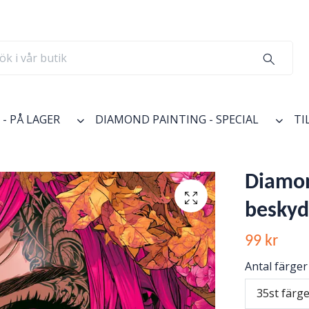
- PÅ LAGER
DIAMOND PAINTING - SPECIAL
TI
Diamon
beskyd
99 kr
Antal färger
35st färg