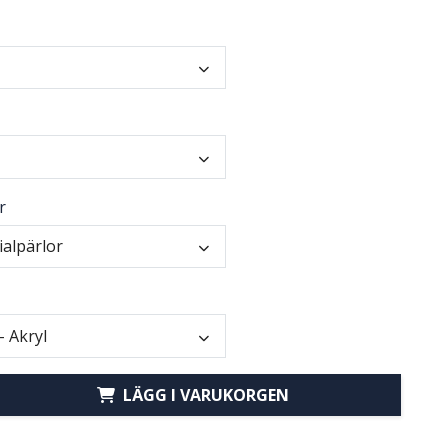
r
ialpärlor
- Akryl
LÄGG I VARUKORGEN