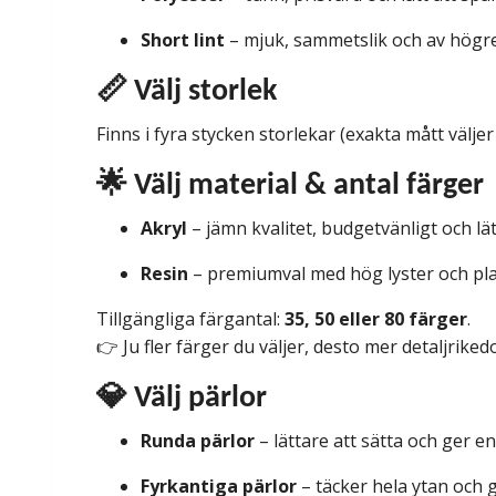
Short lint
– mjuk, sammetslik och av högre 
📏 Välj storlek
Finns i fyra stycken storlekar (exakta mått väljer 
🌟 Välj material & antal färger
Akryl
– jämn kvalitet, budgetvänligt och lä
Resin
– premiumval med hög lyster och plan
Tillgängliga färgantal:
35, 50 eller 80 färger
.
👉 Ju fler färger du väljer, desto mer detaljriked
💎 Välj pärlor
Runda pärlor
– lättare att sätta och ger e
Fyrkantiga pärlor
– täcker hela ytan och g