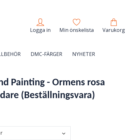
Logga in
Min önskelista
Varukorg
LLBEHÖR
DMC-FÄRGER
NYHETER
d Painting - Ormens rosa
dare (Beställningsvara)
er