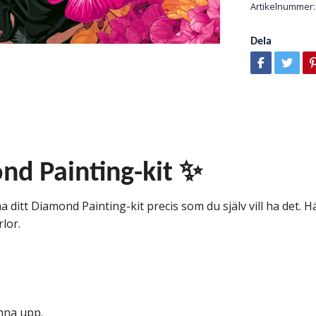
Artikelnummer:
Dela
nd Painting-kit ✨
 ditt Diamond Painting-kit precis som du själv vill ha det. Här
rlor.
änna upp.