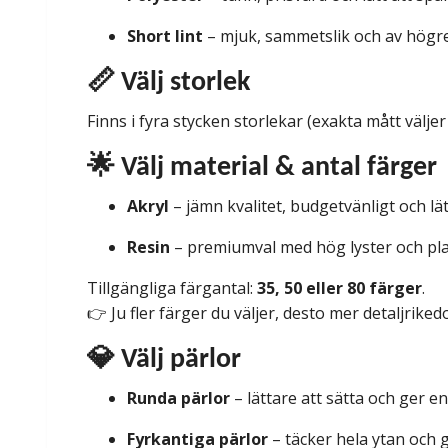
Short lint
– mjuk, sammetslik och av högre 
📏 Välj storlek
Finns i fyra stycken storlekar (exakta mått väljer 
🌟 Välj material & antal färger
Akryl
– jämn kvalitet, budgetvänligt och lä
Resin
– premiumval med hög lyster och plan
Tillgängliga färgantal:
35, 50 eller 80 färger
.
👉 Ju fler färger du väljer, desto mer detaljriked
💎 Välj pärlor
Runda pärlor
– lättare att sätta och ger e
Fyrkantiga pärlor
– täcker hela ytan och g