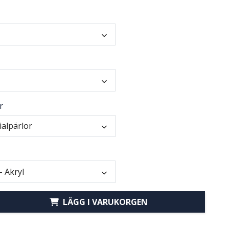
r
ialpärlor
- Akryl
LÄGG I VARUKORGEN