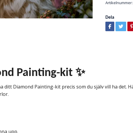
Artikelnummer:
Dela
nd Painting-kit ✨
 ditt Diamond Painting-kit precis som du själv vill ha det. Här
rlor.
änna upp.