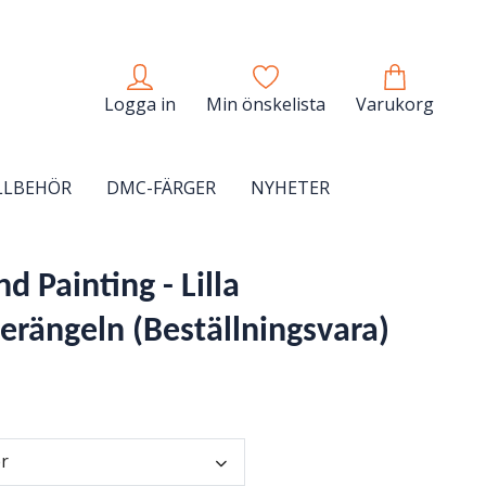
Logga in
Min önskelista
Varukorg
LLBEHÖR
DMC-FÄRGER
NYHETER
 Painting - Lilla
erängeln (Beställningsvara)
er