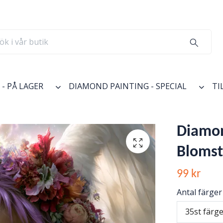
- PÅ LAGER
DIAMOND PAINTING - SPECIAL
TI
Diamond
Blomst
99 kr
Antal färger
35st färg