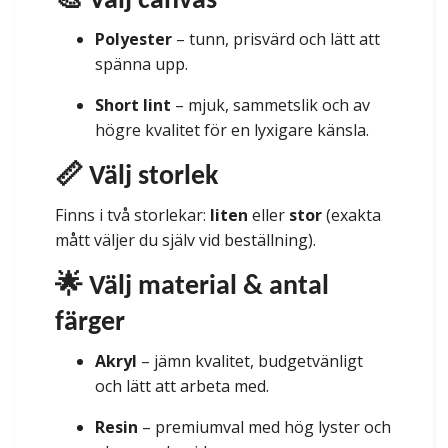
🎨 Välj canvas
Polyester
– tunn, prisvärd och lätt att
spänna upp.
Short lint
– mjuk, sammetslik och av
högre kvalitet för en lyxigare känsla.
📏 Välj storlek
Finns i två storlekar:
liten
eller
stor
(exakta
mått väljer du själv vid beställning).
🌟 Välj material & antal
färger
Akryl
– jämn kvalitet, budgetvänligt
och lätt att arbeta med.
Resin
– premiumval med hög lyster och