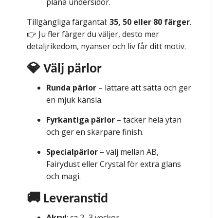
plana undersidor.
Tillgängliga färgantal:
35, 50 eller 80 färger
.
👉 Ju fler färger du väljer, desto mer
detaljrikedom, nyanser och liv får ditt motiv.
💎 Välj pärlor
Runda pärlor
– lättare att sätta och ger
en mjuk känsla.
Fyrkantiga pärlor
– täcker hela ytan
och ger en skarpare finish.
Specialpärlor
– välj mellan AB,
Fairydust eller Crystal för extra glans
och magi.
🚚 Leveranstid
Akryl
: ca 2–3 veckor.