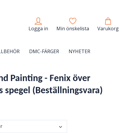
Logga in
Min önskelista
Varukorg
LLBEHÖR
DMC-FÄRGER
NYHETER
d Painting - Fenix över
 spegel (Beställningsvara)
er