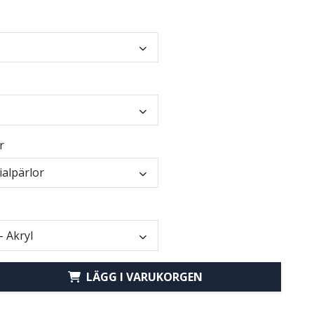
r
ialpärlor
- Akryl
LÄGG I VARUKORGEN