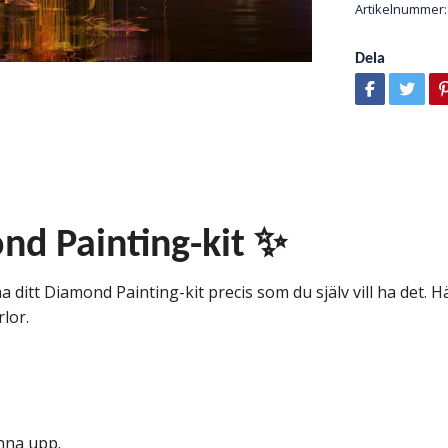
Artikelnummer:
Dela
nd Painting-kit ✨
 ditt Diamond Painting-kit precis som du själv vill ha det. Här
rlor.
änna upp.