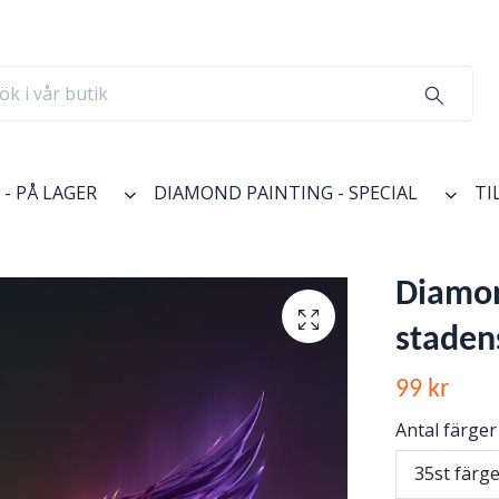
- PÅ LAGER
DIAMOND PAINTING - SPECIAL
TI
Diamon
stadens
99 kr
Antal färger
35st färg