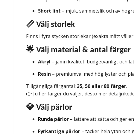
Short lint
– mjuk, sammetslik och av högre 
📏 Välj storlek
Finns i fyra stycken storlekar (exakta mått väljer 
🌟 Välj material & antal färger
Akryl
– jämn kvalitet, budgetvänligt och lä
Resin
– premiumval med hög lyster och plan
Tillgängliga färgantal:
35, 50 eller 80 färger
.
👉 Ju fler färger du väljer, desto mer detaljriked
💎 Välj pärlor
Runda pärlor
– lättare att sätta och ger e
Fyrkantiga pärlor
– täcker hela ytan och g