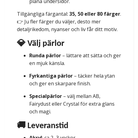
plana undersidor.
Tillgängliga färgantal:
35, 50 eller 80 färger
.
👉 Ju fler färger du väljer, desto mer
detaljrikedom, nyanser och liv får ditt motiv.
💎 Välj pärlor
Runda pärlor
– lättare att sätta och ger
en mjuk känsla.
Fyrkantiga pärlor
– täcker hela ytan
och ger en skarpare finish.
Specialpärlor
– välj mellan AB,
Fairydust eller Crystal för extra glans
och magi.
🚚 Leveranstid
Akryl
: ca 2–3 veckor.