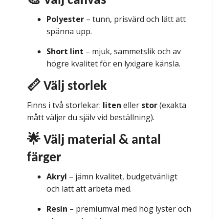
🎨 Välj canvas
Polyester
– tunn, prisvärd och lätt att
spänna upp.
Short lint
– mjuk, sammetslik och av
högre kvalitet för en lyxigare känsla.
📏 Välj storlek
Finns i två storlekar:
liten
eller
stor
(exakta
mått väljer du själv vid beställning).
🌟 Välj material & antal
färger
Akryl
– jämn kvalitet, budgetvänligt
och lätt att arbeta med.
Resin
– premiumval med hög lyster och