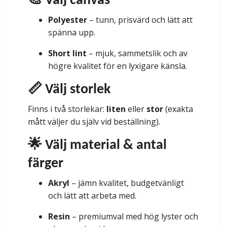
🎨 Välj canvas
Polyester
– tunn, prisvärd och lätt att
spänna upp.
Short lint
– mjuk, sammetslik och av
högre kvalitet för en lyxigare känsla.
📏 Välj storlek
Finns i två storlekar:
liten
eller
stor
(exakta
mått väljer du själv vid beställning).
🌟 Välj material & antal
färger
Akryl
– jämn kvalitet, budgetvänligt
och lätt att arbeta med.
Resin
– premiumval med hög lyster och