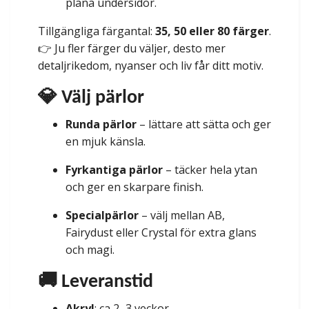
plana undersidor.
Tillgängliga färgantal:
35, 50 eller 80 färger
.
👉 Ju fler färger du väljer, desto mer
detaljrikedom, nyanser och liv får ditt motiv.
💎 Välj pärlor
Runda pärlor
– lättare att sätta och ger
en mjuk känsla.
Fyrkantiga pärlor
– täcker hela ytan
och ger en skarpare finish.
Specialpärlor
– välj mellan AB,
Fairydust eller Crystal för extra glans
och magi.
🚚 Leveranstid
Akryl
: ca 2–3 veckor.