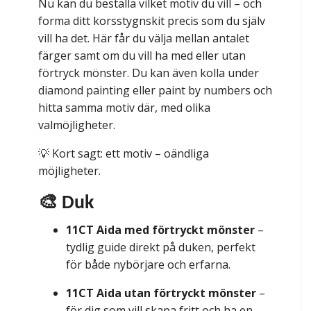
Nu kan du beställa vilket motiv du vill – och
forma ditt korsstygnskit precis som du själv
vill ha det. Här får du välja mellan antalet
färger samt om du vill ha med eller utan
förtryck mönster. Du kan även kolla under
diamond painting eller paint by numbers och
hitta samma motiv där, med olika
valmöjligheter.
💡 Kort sagt: ett motiv – oändliga
möjligheter.
🎨 Duk
11CT Aida med förtryckt mönster
–
tydlig guide direkt på duken, perfekt
för både nybörjare och erfarna.
11CT Aida utan förtryckt mönster
–
för dig som vill skapa fritt och ha en